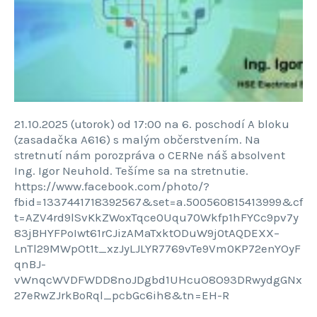
21.10.2025 (utorok) od 17:00 na 6. poschodí A bloku
(zasadačka A616) s malým občerstvením. Na
stretnutí nám porozpráva o CERNe náš absolvent
Ing. Igor Neuhold. Tešíme sa na stretnutie.
https://www.facebook.com/photo/?
fbid=1337441718392567&set=a.500560815413999&cf
t=AZV4rd9lSvKkZWoxTqce0Uqu70Wkfp1hFYCc9pv7y
83jBHYFPoIwt61rCJizAMaTxktODuW9j0tAQDEXX–
LnTl29MWpOt1t_xzJyLJLYR7769vTe9Vm0KP72enYOyF
qnBJ-
vWnqcWVDFWDD8noJDgbd1UHcuO8O93DRwydgGNx
27eRwZJrkBoRql_pcbGc6ih8&tn=EH-R