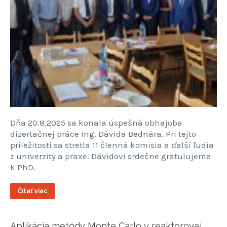
Dňa 20.8.2025 sa konala úspešná obhajoba
dizertačnej práce Ing. Dávida Bednára. Pri tejto
príležitosti sa stretla 11 členná komisia a ďalší ľudia
z univerzity a praxe. Dávidovi srdečne gratulujeme
k PhD.
Čítať viac
Aplikácia metódy Monte Carlo v reaktorovej