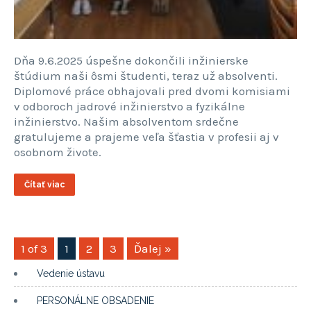
Dňa 9.6.2025 úspešne dokončili inžinierske
štúdium naši ôsmi študenti, teraz už absolventi.
Diplomové práce obhajovali pred dvomi komisiami
v odboroch jadrové inžinierstvo a fyzikálne
inžinierstvo. Našim absolventom srdečne
gratulujeme a prajeme veľa šťastia v profesii aj v
osobnom živote.
Čítať viac
1 of 3
1
2
3
Ďalej »
Vedenie ústavu
PERSONÁLNE OBSADENIE