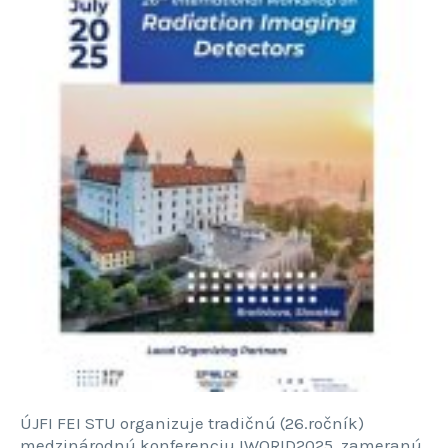
ÚJFI FEI STU organizuje tradičnú (26.ročník)
medzinárodnú konferenciu IWORID2025, zameranú