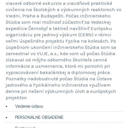
viaceré odborné exkurzie a viacdňové praktické
cvičenia na školských a výskumných reaktoroch vo
Viedni, Prahe a Budapešti. Počas inžinierskeho
štúdia som mal možnosť zúčastniť sa Vedeckej
expedície Černobyľ a taktiež navštíviť Európsku
organizáciu pre jadrový výskum (CERN) v rámci
veľmi úspešného projektu Fyzika na kolesách. Po
úspešnom ukončení inžinierskeho štúdia som sa
zamestnal vo VUJE, a.s., kde som už počas štúdia
získaval od môjho odborného školiteľa cenné
informácie a usmernenia, ktoré mi pomohli pri
vypracovávaní bakalárskej a diplomovej práce.
Poznatky nadobudnuté počas štúdia na Ústave
jadrového a Fyzikálneho inžinierstva využívam
denne pri riešení výskumných úloh a európskych
projektov.
Vedenie ústavu
PERSONÁLNE OBSADENIE