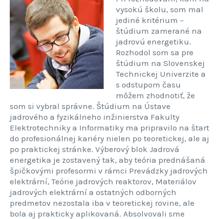
vysokú školu, som mal
jediné kritérium –
štúdium zamerané na
jadrovú energetiku.
Rozhodol som sa pre
štúdium na Slovenskej
Technickej Univerzite a
s odstupom času
môžem zhodnotiť, že
som si vybral správne. Štúdium na Ústave
jadrového a fyzikálneho inžinierstva Fakulty
Elektrotechniky a Informatiky ma pripravilo na štart
do profesionálnej kariéry nielen po teoretickej, ale aj
po praktickej stránke. Výberový blok Jadrová
energetika je zostavený tak, aby teória prednášaná
špičkovými profesormi v rámci Prevádzky jadrových
elektrární, Teórie jadrových reaktorov, Materiálov
jadrových elektrární a ostatných odborných
predmetov nezostala iba v teoretickej rovine, ale
bola aj prakticky aplikovaná. Absolvovali sme