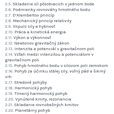
2.5.
Skladanie síl pôsobiacich v jednom bode
2.6.
Podmienky rovnováhy hmotného bodu
2.7.
D’Alembertov princíp
2.8.
Mechanický princíp relativity
2.9.
Impulz sily a hybnosť
2.10.
Práca a kinetická energia
2.11.
Výkon a výkonnosť
2.12.
Newtonov gravitačný zákon
2.13.
Intenzita a potenciál v gravitačnom poli
2.14.
Vzťah medzi intenzitou a potenciálom v
gravitačnom poli
2.15.
Pohyb hmotného bodu v silovom poli zemskom
2.16.
Pohyb za účinku stálej sily, voľný pád a šikmý
vrh
2.17.
Stredové pohyby
2.18.
Harmonický pohyb
2.19.
Tlmený harmonický pohyb
2.20.
Vynútené kmity, rezonancia
2.21.
Skladanie rovnobežných kmitov
2.22.
Planetárny pohyb