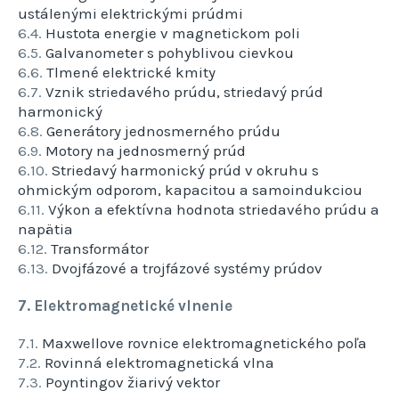
ustálenými elektrickými prúdmi
6.4.
Hustota energie v magnetickom poli
6.5.
Galvanometer s pohyblivou cievkou
6.6.
Tlmené elektrické kmity
6.7.
Vznik striedavého prúdu, striedavý prúd
harmonický
6.8.
Generátory jednosmerného prúdu
6.9.
Motory na jednosmerný prúd
6.10.
Striedavý harmonický prúd v okruhu s
ohmickým odporom, kapacitou a samoindukciou
6.11.
Výkon a efektívna hodnota striedavého prúdu a
napätia
6.12.
Transformátor
6.13.
Dvojfázové a trojfázové systémy prúdov
7. Elektromagnetické vlnenie
7.1.
Maxwellove rovnice elektromagnetického poľa
7.2.
Rovinná elektromagnetická vlna
7.3.
Poyntingov žiarivý vektor