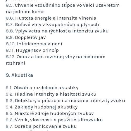
8.5.
Chvenie vzdušného stĺpca vo valci uzavretom
na jednom konci
8.6.
Hustota energie a intenzita vlnenia
8.7.
Guľové vlny v kvapalinách a plynoch
8.8.
Vplyv vetra na rýchlosť a intenzitu zvuku
8.9.
Dopplerov jav
8.10.
Interferencia vlnení
8.11.
Huygensov princíp
8.12.
Odraz a lom rovinnej vlny na rovinnom
rozhraní
9. Akustika
9.1.
Obsah a rozdelenie akustiky
9.2.
Hladina intenzity a hlasitosti zvuku
9.3.
Detektory a prístroje na meranie intenzity zvuku
9.4.
Základy hudobnej akustiky
9.5.
Niektoré zdroje hudobných zvukov
9.6.
Vznik, vlastnosti a použitie ultrazvuku
9.7.
Odraz a pohlcovanie zvuku