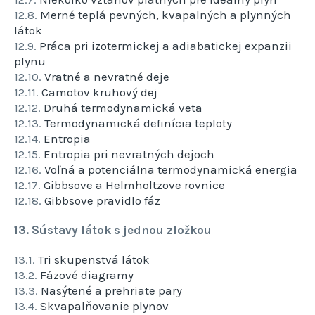
12.8.
Merné teplá pevných, kvapalných a plynných
látok
12.9.
Práca pri izotermickej a adiabatickej expanzii
plynu
12.10.
Vratné a nevratné deje
12.11.
Camotov kruhový dej
12.12.
Druhá termodynamická veta
12.13.
Termodynamická definícia teploty
12.14.
Entropia
12.15.
Entropia pri nevratných dejoch
12.16.
Voľná a potenciálna termodynamická energia
12.17.
Gibbsove a Helmholtzove rovnice
12.18.
Gibbsove pravidlo fáz
13. Sústavy látok s jednou zložkou
13.1.
Tri skupenstvá látok
13.2.
Fázové diagramy
13.3.
Nasýtené a prehriate pary
13.4.
Skvapalňovanie plynov