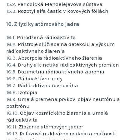
15.2.
Periodická Mendelejevova sústava
15.3.
Rozptyl alfa častíc v kovových fóliách
16. Z fyziky atómového jadra
16.1.
Prirodzená rádioaktivita
16.2.
Prístroje slúžiace na detekciu a výskum
rádioaktívneho žiarenia
16.3.
Absorpcia rádioaktívneho žiarenia
16.4.
Druhy a kinetika rádioaktívnych premien
16.5.
Dozimetria rádioaktívneho žiarenia
16.6.
Rádioaktívne rady
16.7.
Rádioaktívna rovnováha
16.8.
Izotopia
16.9.
Umelá premena prvkov, objav neutrónu a
pozitrónu
16.10.
Objav kozmického žiarenia a umelá
rádioaktivita
16.11.
Zloženie atómových jadier
16.12.
Reťazové nukleárne reakcie a možnosti