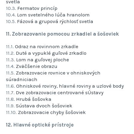
svetla
10.3.
Fermatov princíp
10.4.
Lom svetelného lúča hranolom
10.5.
Fázová a grupová rýchlosť svetla
11. Zobrazovanie pomocou zrkadiel a šošoviek
11.1.
Odraz na rovinnom zrkadle
11.2.
Duté a vypuklé guľové zrkadlo
11.3.
Lom na guľovej ploche
11.4.
Zväčšenie obrazu
11.5.
Zobrazovacie rovnice v ohniskových
súradniciach
11.6.
Ohniskové roviny, hlavné roviny a uzlové body
11.7.
Dve zobrazovacie centrované sÚstavy
11.8.
Hrubá šošovka
11.9.
Sústava dvoch šošoviek
11.10.
Zobrazovacie chyby šošoviek
12. Hlavné optické prístroje