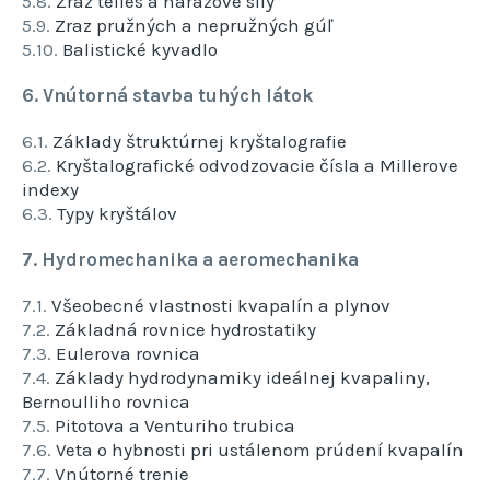
5.8.
Zraz telies a nárazové sily
5.9.
Zraz pružných a nepružných gúľ
5.10.
Balistické kyvadlo
6. Vnútorná stavba tuhých látok
6.1.
Základy štruktúrnej kryštalografie
6.2.
Kryštalografické odvodzovacie čísla a Millerove
indexy
6.3.
Typy kryštálov
7. Hydromechanika a aeromechanika
7.1.
Všeobecné vlastnosti kvapalín a plynov
7.2.
Základná rovnice hydrostatiky
7.3.
Eulerova rovnica
7.4.
Základy hydrodynamiky ideálnej kvapaliny,
Bernoulliho rovnica
7.5.
Pitotova a Venturiho trubica
7.6.
Veta o hybnosti pri ustálenom prúdení kvapalín
7.7.
Vnútorné trenie