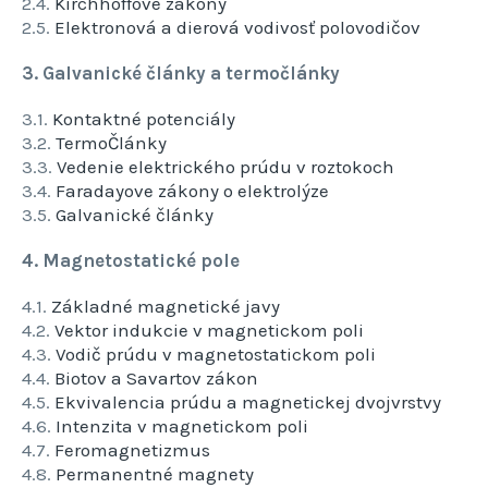
2.4.
Kirchhoffove zákony
2.5.
Elektronová a dierová vodivosť polovodičov
3. Galvanické články a termočlánky
3.1.
Kontaktné potenciály
3.2.
TermoČlánky
3.3.
Vedenie elektrického prúdu v roztokoch
3.4.
Faradayove zákony o elektrolýze
3.5.
Galvanické články
4. Magnetostatické pole
4.1.
Základné magnetické javy
4.2.
Vektor indukcie v magnetickom poli
4.3.
Vodič prúdu v magnetostatickom poli
4.4.
Biotov a Savartov zákon
4.5.
Ekvivalencia prúdu a magnetickej dvojvrstvy
4.6.
Intenzita v magnetickom poli
4.7.
Feromagnetizmus
4.8.
Permanentné magnety