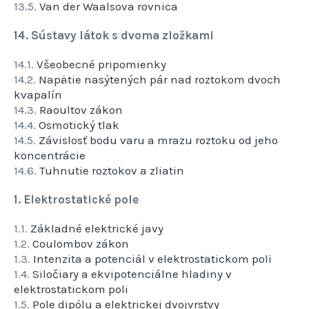
13.5.
Van der Waalsova rovnica
14. Sústavy látok s dvoma zložkami
14.1.
Všeobecné pripomienky
14.2.
Napätie nasýtených pár nad roztokom dvoch
kvapalín
14.3.
Raoultov zákon
14.4.
Osmotický tlak
14.5.
Závislosť bodu varu a mrazu roztoku od jeho
koncentrácie
14.6.
Tuhnutie roztokov a zliatin
1. Elektrostatické pole
1.1.
Základné elektrické javy
1.2.
Coulombov zákon
1.3.
Intenzita a potenciál v elektrostatickom poli
1.4.
Siločiary a ekvipotenciálne hladiny v
elektrostatickom poli
1.5.
Pole dipólu a elektrickej dvojvrstvy