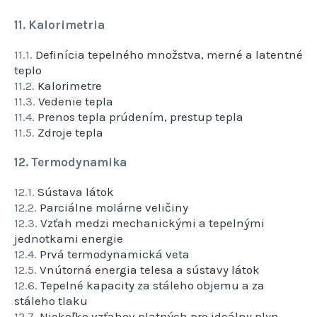
11. Kalorimetria
11.1.
Definícia tepelného množstva, merné a latentné
teplo
11.2.
Kalorimetre
11.3.
Vedenie tepla
11.4.
Prenos tepla prúdením, prestup tepla
11.5.
Zdroje tepla
12. Termodynamika
12.1.
Sústava látok
12.2.
Parciálne molárne veličiny
12.3.
Vzťah medzi mechanickými a tepelnými
jednotkami energie
12.4.
Prvá termodynamická veta
12.5.
Vnútorná energia telesa a sústavy látok
12.6.
Tepelné kapacity za stáleho objemu a za
stáleho tlaku
12.7.
Niekoľko vzťahov platných pre ideálny plyn