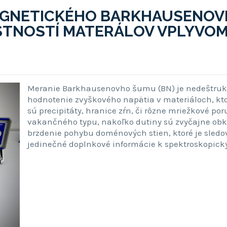
MAGNETICKÉHO BARKHAUSENO
ASTNOSTÍ MATERÁLOV VPLYVO
Meranie Barkhausenovho šumu (BN) je nedeštrukt
hodnotenie zvyškového napätia v materiáloch, kto
sú precipitáty, hranice zŕn, či rôzne mriežkové po
vakančného typu, nakoľko dutiny sú zvyčajne ob
brzdenie pohybu doménových stien, ktoré je sled
jedinečné doplnkové informácie k spektroskopick