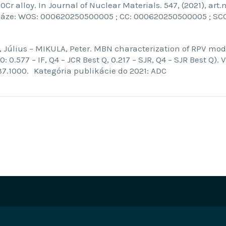
r alloy. In Journal of Nuclear Materials. 547, (2021), art.n
 databáze: WOS: 000620250500005 ; CC: 000620250500005 ; 
Július – MIKULA, Peter. MBN characterization of RPV mode
: 0.577 – IF, Q4 – JCR Best Q, 0.217 – SJR, Q4 – SJR Best Q
37.1000. Kategória publikácie do 2021: ADC