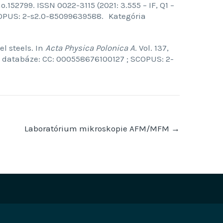
o.152799. ISSN 0022-3115 (2021: 3.555 – IF, Q1 –
SCOPUS: 2-s2.0-85099639588. Kategória
l steels. In
Acta Physica Polonica A
. Vol. 137,
). V databáze: CC: 000558676100127 ; SCOPUS: 2-
Laboratórium mikroskopie AFM/MFM
→