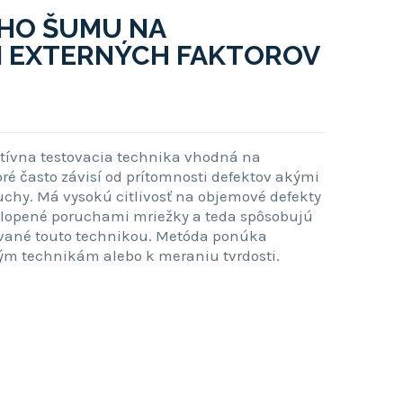
VHO ŠUMU NA
M EXTERNÝCH FAKTOROV
ívna testovacia technika vhodná na
ré často závisí od prítomnosti defektov akými
ruchy. Má vysokú citlivosť na objemové defekty
klopené poruchami mriežky a teda spôsobujú
ované touto technikou. Metóda ponúka
ým technikám alebo k meraniu tvrdosti.