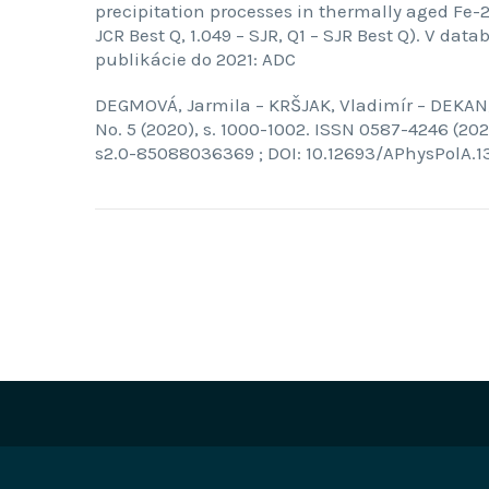
precipitation processes in thermally aged Fe-20C
JCR Best Q, 1.049 – SJR, Q1 – SJR Best Q). V
publikácie do 2021: ADC
DEGMOVÁ, Jarmila – KRŠJAK, Vladimír – DEKAN, 
No. 5 (2020), s. 1000-1002. ISSN 0587-4246 (2020
s2.0-85088036369 ; DOI: 10.12693/APhysPolA.1
Post
navigation