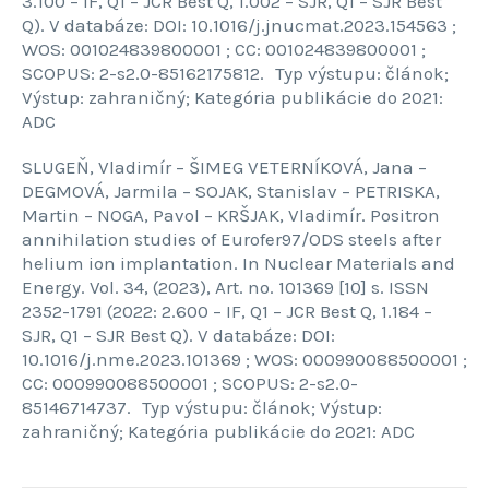
3.100 – IF, Q1 – JCR Best Q, 1.002 – SJR, Q1 – SJR Best
Q). V databáze: DOI: 10.1016/j.jnucmat.2023.154563 ;
WOS: 001024839800001 ; CC: 001024839800001 ;
SCOPUS: 2-s2.0-85162175812. Typ výstupu: článok;
Výstup: zahraničný; Kategória publikácie do 2021:
ADC
SLUGEŇ, Vladimír – ŠIMEG VETERNÍKOVÁ, Jana –
DEGMOVÁ, Jarmila – SOJAK, Stanislav – PETRISKA,
Martin – NOGA, Pavol – KRŠJAK, Vladimír. Positron
annihilation studies of Eurofer97/ODS steels after
helium ion implantation. In Nuclear Materials and
Energy. Vol. 34, (2023), Art. no. 101369 [10] s. ISSN
2352-1791 (2022: 2.600 – IF, Q1 – JCR Best Q, 1.184 –
SJR, Q1 – SJR Best Q). V databáze: DOI:
10.1016/j.nme.2023.101369 ; WOS: 000990088500001 ;
CC: 000990088500001 ; SCOPUS: 2-s2.0-
85146714737. Typ výstupu: článok; Výstup:
zahraničný; Kategória publikácie do 2021: ADC