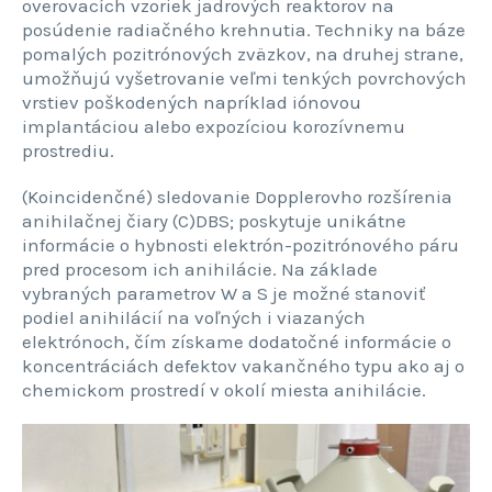
overovacích vzoriek jadrových reaktorov na
posúdenie radiačného krehnutia. Techniky na báze
pomalých pozitrónových zväzkov, na druhej strane,
umožňujú vyšetrovanie veľmi tenkých povrchových
vrstiev poškodených napríklad iónovou
implantáciou alebo expozíciou korozívnemu
prostrediu.
(Koincidenčné) sledovanie Dopplerovho rozšírenia
anihilačnej čiary (C)DBS; poskytuje unikátne
informácie o hybnosti elektrón-pozitrónového páru
pred procesom ich anihilácie. Na základe
vybraných parametrov W a S je možné stanoviť
podiel anihilácií na voľných i viazaných
elektrónoch, čím získame dodatočné informácie o
koncentráciách defektov vakančného typu ako aj o
chemickom prostredí v okolí miesta anihilácie.