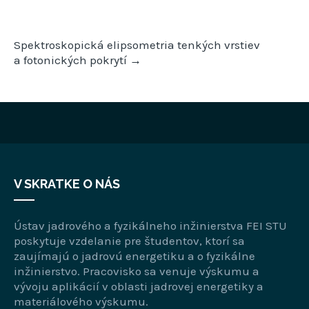
Post
Spektroskopická elipsometria tenkých vrstiev
navigation
a fotonických pokrytí
→
V SKRATKE O NÁS
Ústav jadrového a fyzikálneho inžinierstva FEI STU
poskytuje vzdelanie pre študentov, ktorí sa
zaujímajú o jadrovú energetiku a o fyzikálne
inžinierstvo. Pracovisko sa venuje výskumu a
vývoju aplikácií v oblasti jadrovej energetiky a
materiálového výskumu.