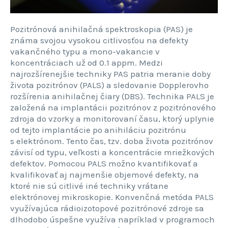
Pozitrónová anihilačná spektroskopia (PAS) je
známa svojou vysokou citlivosťou na defekty
vakančného typu a mono-vakancie v
koncentráciach už od 0.1 appm. Medzi
najrozšírenejšie techniky PAS patria meranie doby
života pozitrónov (PALS) a sledovanie Dopplerovho
rozšírenia anihilačnej čiary (DBS). Technika PALS je
založená na implantácii pozitrónov z pozitrónového
zdroja do vzorky a monitorovaní času, ktorý uplynie
od tejto implantácie po anihiláciu pozitrónu
s elektrónom. Tento čas, tzv. doba života pozitrónov
závisí od typu, veľkosti a koncentrácie mriežkových
defektov. Pomocou PALS možno kvantifikovať a
kvalifikovať aj najmenšie objemové defekty, na
ktoré nie sú citlivé iné techniky vrátane
elektrónovej mikroskopie. Konvenčná metóda PALS
využívajúca rádioizotopové pozitrónové zdroje sa
dlhodobo úspešne využíva napríklad v programoch