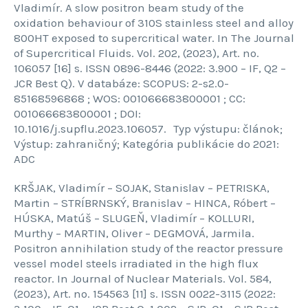
Vladimír. A slow positron beam study of the
oxidation behaviour of 310S stainless steel and alloy
800HT exposed to supercritical water. In The Journal
of Supercritical Fluids. Vol. 202, (2023), Art. no.
106057 [16] s. ISSN 0896-8446 (2022: 3.900 – IF, Q2 –
JCR Best Q). V databáze: SCOPUS: 2-s2.0-
85168596868 ; WOS: 001066683800001 ; CC:
001066683800001 ; DOI:
10.1016/j.supflu.2023.106057. Typ výstupu: článok;
Výstup: zahraničný; Kategória publikácie do 2021:
ADC
KRŠJAK, Vladimír – SOJAK, Stanislav – PETRISKA,
Martin – STRÍBRNSKÝ, Branislav – HINCA, Róbert –
HÚSKA, Matúš – SLUGEŇ, Vladimír – KOLLURI,
Murthy – MARTIN, Oliver – DEGMOVÁ, Jarmila.
Positron annihilation study of the reactor pressure
vessel model steels irradiated in the high flux
reactor. In Journal of Nuclear Materials. Vol. 584,
(2023), Art. no. 154563 [11] s. ISSN 0022-3115 (2022: