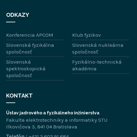
ODKAZY
Konferencia APCOM
Klub fyzikov
Slovenská fyzikálna
Slovenská nukleárna
spoločnosť
spoločnosť
Slovenská
Fyzikálno-technická
spektroskopická
akadémia
spoločnosť
KONTAKT
Ústav jadrového a fyzikálneho inžinierstva
Fakulta elektrotechniky a informatiky STU
Ilkovičova 3, 841 04 Bratislava
Telefón :
+421 2 602 91 684