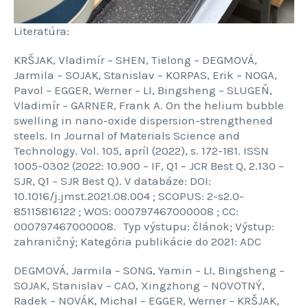
Literatúra:
KRŠJAK, Vladimír – SHEN, Tielong – DEGMOVÁ,
Jarmila – SOJAK, Stanislav – KORPAS, Erik – NOGA,
Pavol – EGGER, Werner – LI, Bingsheng – SLUGEŇ,
Vladimír – GARNER, Frank A. On the helium bubble
swelling in nano-oxide dispersion-strengthened
steels. In Journal of Materials Science and
Technology. Vol. 105, apríl (2022), s. 172-181. ISSN
1005-0302 (2022: 10.900 – IF, Q1 – JCR Best Q, 2.130 –
SJR, Q1 – SJR Best Q). V databáze: DOI:
10.1016/j.jmst.2021.08.004 ; SCOPUS: 2-s2.0-
85115816122 ; WOS: 000797467000008 ; CC:
000797467000008. Typ výstupu: článok; Výstup:
zahraničný; Kategória publikácie do 2021: ADC
DEGMOVÁ, Jarmila – SONG, Yamin – LI, Bingsheng –
SOJAK, Stanislav – CAO, Xingzhong – NOVOTNÝ,
Radek – NOVÁK, Michal – EGGER, Werner – KRŠJAK,